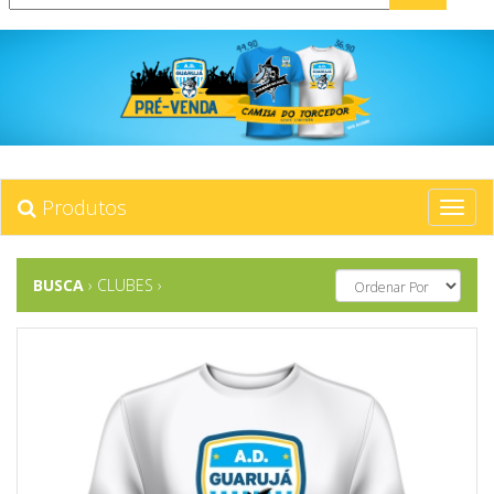
Produtos
BUSCA
› CLUBES
›