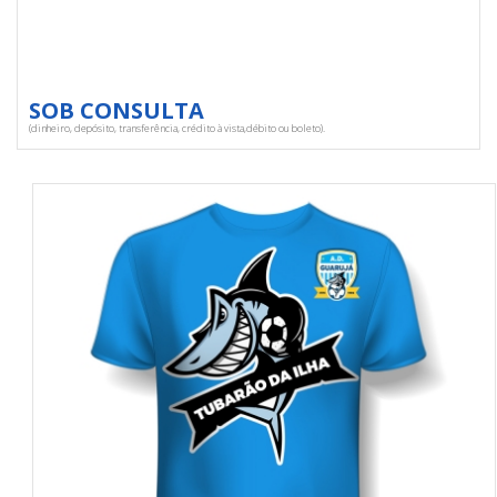
SOB CONSULTA
(dinheiro, depósito, transferência, crédito à vista,débito ou boleto).