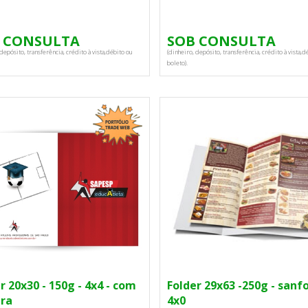
 CONSULTA
SOB CONSULTA
depósito, transferência, crédito à vista,débito ou
(dinheiro, depósito, transferência, crédito à vista,d
boleto).
r 20x30 - 150g - 4x4 - com
Folder 29x63 -250g - sanf
bra
4x0