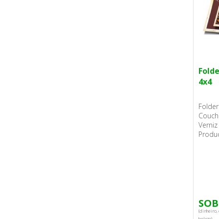
Folde
4x4
Folde
Couchê
Verniz
Produç
SOB
(dinheiro, 
boleto).