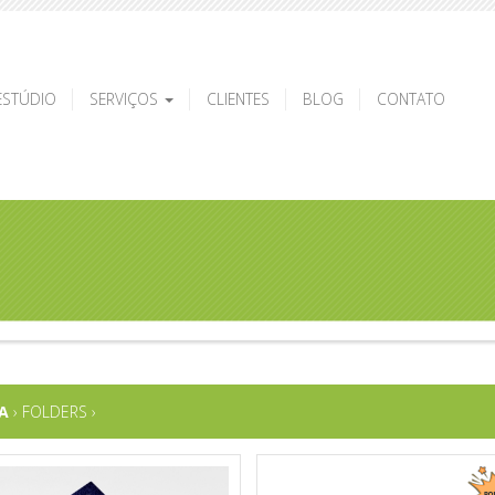
ESTÚDIO
SERVIÇOS
CLIENTES
BLOG
CONTATO
CA
› FOLDERS
›