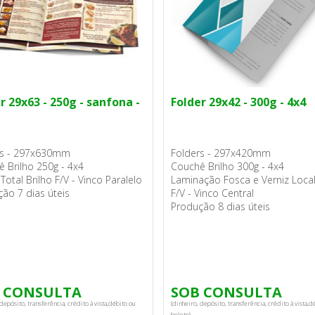
r 29x63 - 250g - sanfona -
Folder 29x42 - 300g - 4x4
rs - 297x630mm
Folders - 297x420mm
 Brilho 250g - 4x4
Couchê Brilho 300g - 4x4
 Total Brilho F/V - Vinco Paralelo
Laminação Fosca e Verniz Loca
ão 7 dias úteis
F/V - Vinco Central
Produção 8 dias úteis
 CONSULTA
SOB CONSULTA
depósito, transferência, crédito à vista,débito ou
(dinheiro, depósito, transferência, crédito à vista,d
boleto).