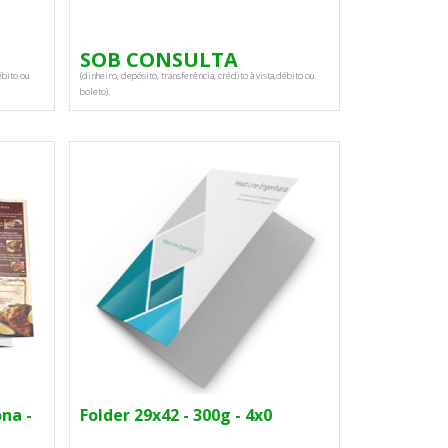
SOB CONSULTA
ébito ou
(dinheiro, depósito, transferência, crédito à vista,débito ou
boleto).
ona -
Folder 29x42 - 300g - 4x0