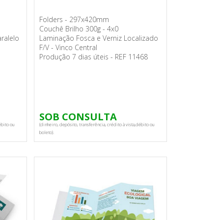
Folders - 297x420mm
Couchê Brilho 300g - 4x0
aralelo
Laminação Fosca e Verniz Localizado
F/V - Vinco Central
Produção 7 dias úteis - REF 11468
SOB CONSULTA
ébito ou
(dinheiro, depósito, transferência, crédito à vista,débito ou
boleto).