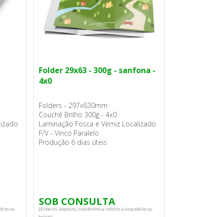
Folder 29x63 - 300g - sanfona -
4x0
Folders - 297x630mm
Couchê Brilho 300g - 4x0
lizado
Laminação Fosca e Verniz Localizado
F/V - Vinco Paralelo
Produção 6 dias úteis
SOB CONSULTA
ébito ou
(dinheiro, depósito, transferência, crédito à vista,débito ou
boleto).