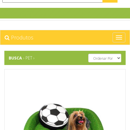
Produtos
BUSCA
› PET
›