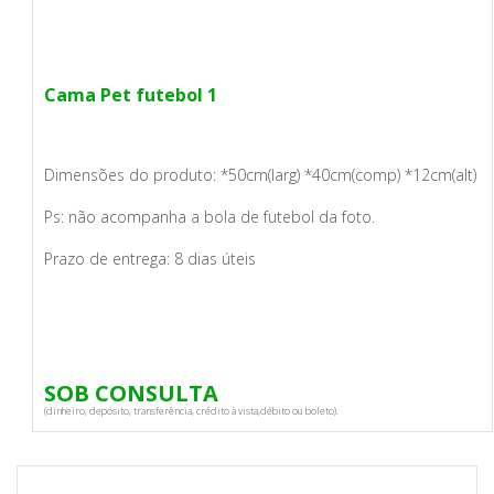
Cama Pet futebol 1
Dimensões do produto: *50cm(larg) *40cm(comp) *12cm(alt)
Ps: não acompanha a bola de futebol da foto.
Prazo de entrega: 8 dias úteis
SOB CONSULTA
(dinheiro, depósito, transferência, crédito à vista,débito ou boleto).