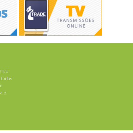
áfico
 todas
de
a o