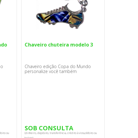
ado
Chaveiro chuteira modelo 3
do
Chaveiro edição Copa do Mundo
personalize você também
SOB CONSULTA
ébito ou
(dinheiro, depósito, transferência, crédito à vista,débito ou
boleto).