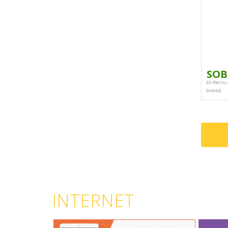
SOB
(dinheiro, 
boleto).
INTERNET