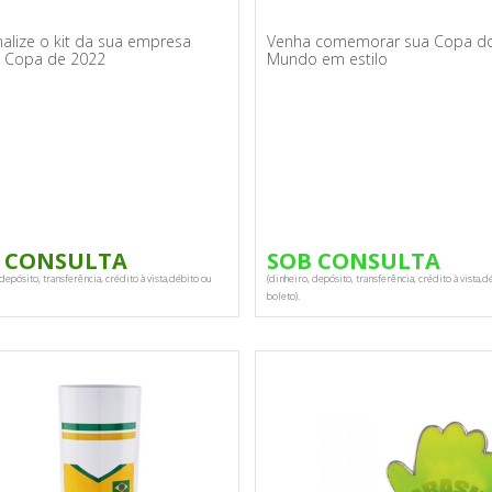
alize o kit da sua empresa
Venha comemorar sua Copa d
a Copa de 2022
Mundo em estilo
 CONSULTA
SOB CONSULTA
depósito, transferência, crédito à vista,débito ou
(dinheiro, depósito, transferência, crédito à vista,d
boleto).