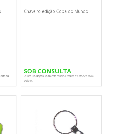
o
Chaveiro edição Copa do Mundo
SOB CONSULTA
ébito ou
(dinheiro, depósito, transferência, crédito à vista,débito ou
boleto).