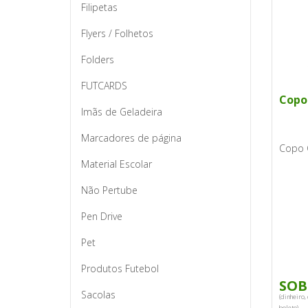
Filipetas
Flyers / Folhetos
Folders
FUTCARDS
Copo
Imãs de Geladeira
Marcadores de página
Copo 
Material Escolar
Não Pertube
Pen Drive
Pet
Produtos Futebol
SOB
Sacolas
(dinheiro, 
boleto).