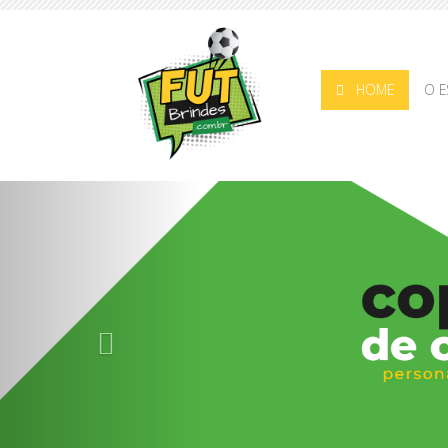
HOME
O E
Anterior