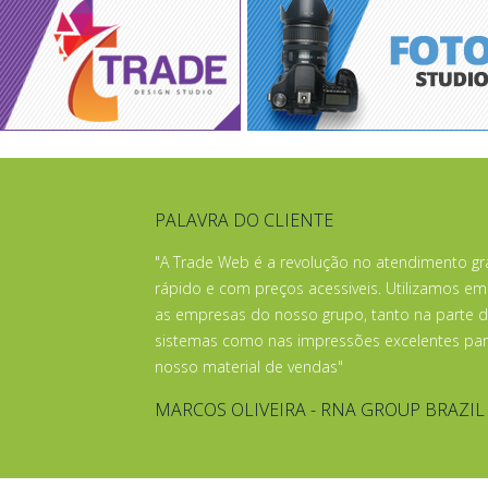
PALAVRA DO CLIENTE
"A Trade Web é a revolução no atendimento gr
rápido e com preços acessiveis. Utilizamos em
as empresas do nosso grupo, tanto na parte 
sistemas como nas impressões excelentes par
nosso material de vendas"
MARCOS OLIVEIRA - RNA GROUP BRAZIL